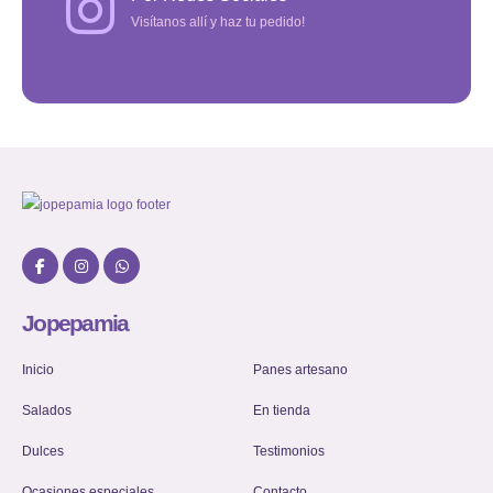
Visítanos allí y haz tu pedido!
Jopepamia
Inicio
Panes artesano
Salados
En tienda
Dulces
Testimonios
Ocasiones especiales
Contacto